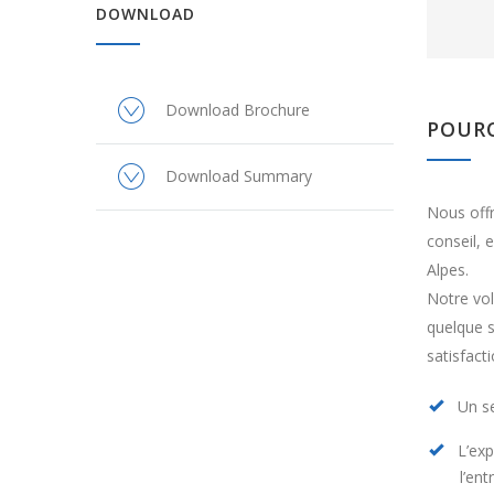
DOWNLOAD
Download Brochure
POURQ
Download Summary
Nous off
conseil, 
Alpes.
Notre vol
quelque s
satisfacti
Un se
L’exp
l’ent