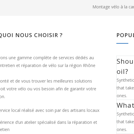
Montage vélo à la ca
UOI NOUS CHOISIR ?
POPU
rons une gamme complète de services dédiés au
Shoul
entretien et réparation de vélo sur la région Rhône
oil?
Syntheti
onté et de vous trouver les meilleures solutions
that tak
oit votre vélo ou vos besoin afin de garantir votre
ones.
on.
What
rvice local réalisé avec soin par des artisans locaux
Syntheti
that tak
érience d’un atelier spécialisé dans la réparation et
retien
ones.