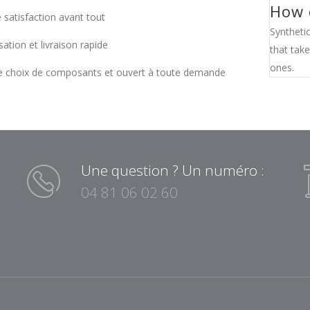
How d
 satisfaction avant tout
Syntheti
sation et livraison rapide
that tak
ones.
e choix de composants et ouvert à toute demande
Une question ? Un numéro :
04 81 06 02 60